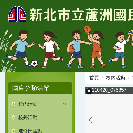
:::
跳
到
主
要
內
容
區
首頁
校內活動
圖庫分類清單
20210420_075857
校內活動
校外活動
進修部活動