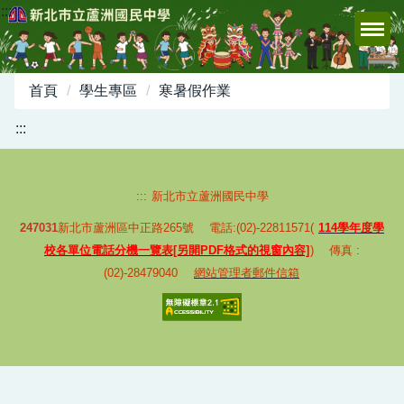
:::
跳
到
主
要
首頁
學生專區
寒暑假作業
內
容
:::
區
:::
新北市立蘆洲國民中學
247031
新北市蘆洲區中正路265號 電話:(02)-22811571(
114學年度學
校各單位電話分機一覽表[另開PDF格式的視窗內容]
) 傳真 :
(02)-28479040
網站管理者郵件信箱