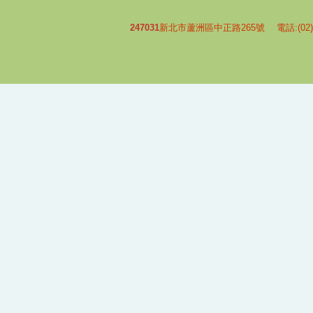
247031
新北市蘆洲區中正路265號 電話:(02)-2