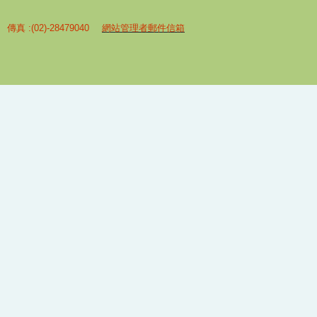
 傳真 :(02)-28479040
網站管理者郵件信箱