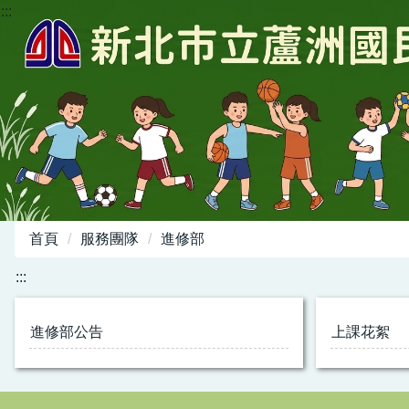
:::
跳
到
主
要
內
容
區
首頁
服務團隊
進修部
:::
進修部公告
上課花絮