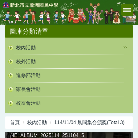
:::
跳
到
主
要
圖庫分類清單
內
容
校內活動
區
校外活動
進修部活動
家長會活動
校友會活動
首頁
校內活動
114/11/04 晨間集合頒獎(Total 3)
LINE_ALBUM_2025114_251104_5
L