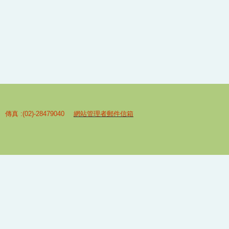
 傳真 :(02)-28479040
網站管理者郵件信箱