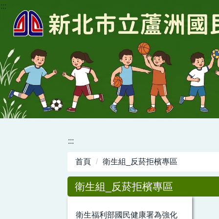
:::
跳
到
主
要
內
容
區
:::
首頁
衛生組_反菸拒檳專區
衛生組_反菸拒檳專區
衛生福利部國民健康署為強化