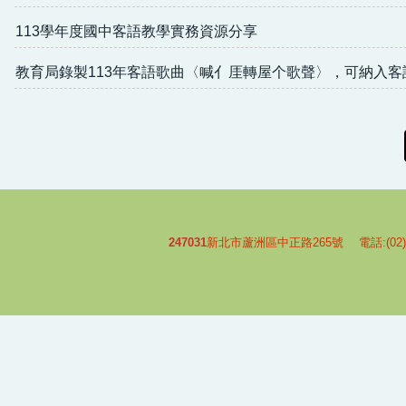
113學年度國中客語教學實務資源分享
教育局錄製113年客語歌曲〈喊亻厓轉屋个歌聲〉，可納入
247031
新北市蘆洲區中正路265號 電話:(02)-2