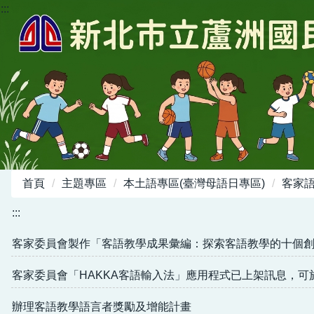
:::
跳
到
主
要
內
容
區
首頁
主題專區
本土語專區(臺灣母語日專區)
客家
:::
客家委員會製作「客語教學成果彙編：探索客語教學的十個
客家委員會「HAKKA客語輸入法」應用程式已上架訊息，
辦理客語教學語言者獎勵及增能計畫