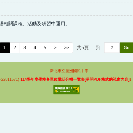
客語相關課程、活動及研習中運用。
1
2
3
4
5
>
>>
共
5
頁
到
Go
:::
新北市立蘆洲國民中學
2811571(
114學年度學校各單位電話分機一覽表[另開PDF格式的視窗內容]
)