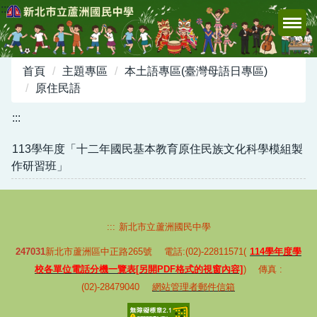
:::
跳
到
主
要
首頁
主題專區
本土語專區(臺灣母語日專區)
內
原住民語
容
區
:::
113學年度「十二年國民基本教育原住民族文化科學模組製
作研習班」
:::
新北市立蘆洲國民中學
247031
新北市蘆洲區中正路265號 電話:(02)-22811571(
114學年度學
校各單位電話分機一覽表[另開PDF格式的視窗內容]
) 傳真 :
(02)-28479040
網站管理者郵件信箱