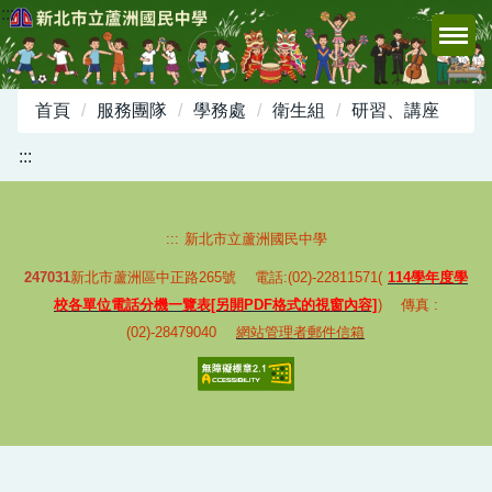
:::
跳
到
主
要
首頁
服務團隊
學務處
衛生組
研習、講座
內
容
:::
區
:::
新北市立蘆洲國民中學
247031
新北市蘆洲區中正路265號 電話:(02)-22811571(
114學年度學
校各單位電話分機一覽表[另開PDF格式的視窗內容]
) 傳真 :
(02)-28479040
網站管理者郵件信箱