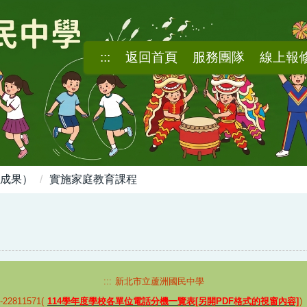
:::
返回首頁
服務團隊
線上報
成果）
實施家庭教育課程
:::
新北市立蘆洲國民中學
2811571(
114學年度學校各單位電話分機一覽表[另開PDF格式的視窗內容]
)