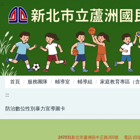
:::
跳
到
主
要
內
容
區
首頁
服務團隊
輔導室
輔導組
家庭教育專區（含
:::
防治數位性別暴力宣導圖卡
247031
新北市蘆洲區中正路265號 電話:(02)-2