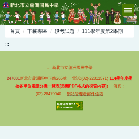
:::
跳
到
主
要
首頁
下載專區
段考試題
111學年度第2學期
內
容
:::
區
:::
新北市立蘆洲國民中學
247031
新北市蘆洲區中正路265號 電話:(02)-22811571(
114學年度學
校各單位電話分機一覽表[另開PDF格式的視窗內容]
) 傳真 :
(02)-28479040
網站管理者郵件信箱