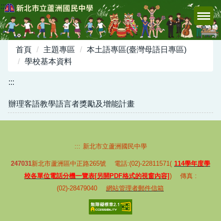
:::
跳
到
主
要
首頁
主題專區
本土語專區(臺灣母語日專區)
內
學校基本資料
容
區
:::
辦理客語教學語言者獎勵及增能計畫
:::
新北市立蘆洲國民中學
247031
新北市蘆洲區中正路265號 電話:(02)-22811571(
114學年度學
校各單位電話分機一覽表[另開PDF格式的視窗內容]
) 傳真 :
(02)-28479040
網站管理者郵件信箱