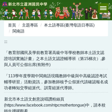
:::
跳
到
主
要
首頁
主題專區
本土語專區(臺灣母語日專區)
內
閩南語
容
區
:::
「教育部國民及學前教育署高級中等學校教師本土語文認
證培訓實施計畫」之本土語文認證輔導班（第15梯次）,參
與人員可公假出席(有附件)
「113學年度學期中閩南語現職教師中級與中高級認證考試
輔導研習」活動資訊，參加教師核予公假派代請確認報名成
功者轉知交學組派代、訓育組派代導師。
新北市本土語文創意說唱讚粉絲頁
(https://www.facebook.com/ntpcmothertongue)中，請本校
師生踴躍觀看