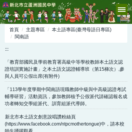
:::
跳
到
主
要
首頁
主題專區
本土語專區(臺灣母語日專區)
內
閩南語
容
區
:::
「教育部國民及學前教育署高級中等學校教師本土語文認
證培訓實施計畫」之本土語文認證輔導班（第15梯次）,參
與人員可公假出席(有附件)
「113學年度學期中閩南語現職教師中級與中高級認證考試
輔導研習」活動資訊，參加教師核予公假派代請確認報名成
功者轉知交學組派代、訓育組派代導師。
新北市本土語文創意說唱讚粉絲頁
(https://www.facebook.com/ntpcmothertongue)中，請本校
師生踴躍觀看