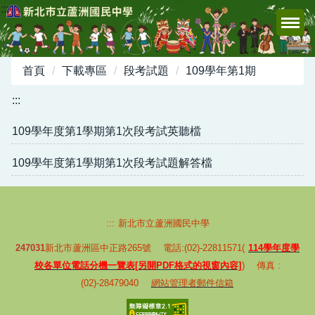
:::
跳
到
主
要
首頁
下載專區
段考試題
109學年第1期
內
容
:::
區
109學年度第1學期第1次段考試英聽檔
109學年度第1學期第1次段考試題解答檔
:::
新北市立蘆洲國民中學
247031
新北市蘆洲區中正路265號 電話:(02)-22811571(
114學年度學
校各單位電話分機一覽表[另開PDF格式的視窗內容]
) 傳真 :
(02)-28479040
網站管理者郵件信箱