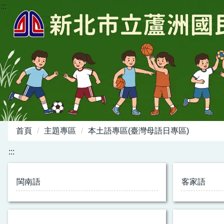
:::
跳
到
主
要
內
容
區
首頁
主題專區
本土語專區(臺灣母語日專區)
:::
閩南語
客家語