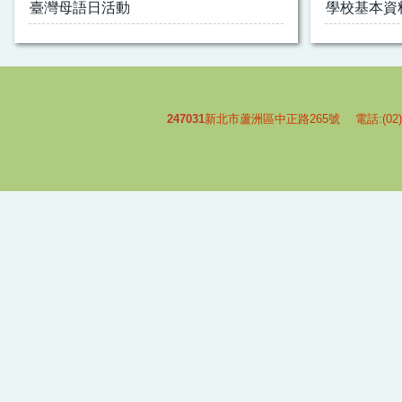
臺灣母語日活動
學校基本資
247031
新北市蘆洲區中正路265號 電話:(02)-2